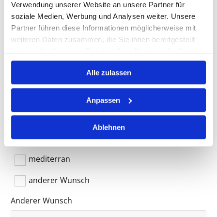
Verwendung unserer Website an unsere Partner für
mit Suppe
soziale Medien, Werbung und Analysen weiter. Unsere
Partner führen diese Informationen möglicherweise mit
mit Dessertauswahl
weiteren Daten zusammen, die Sie ihnen bereitgestellt
haben oder die sie im Rahmen Ihrer Nutzung der Dienste
ohne Schwein
gesammelt haben.
Alle zulassen
ohne Rind
mehr Salatauswahl
Anpassen
vegetarisch
Ablehnen
rustikal
mediterran
anderer Wunsch
Anderer Wunsch