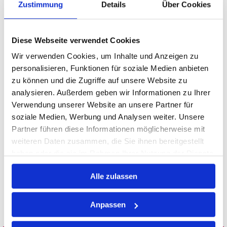
Fingerfood Buffet
von MZ-Mahlzeit! Unsere
Zustimmung
Details
Über Cookies
Auswahl reicht von Canapés mit Salami oder Lachs,
über Pulled Pork im Rosenbrötchen und Wraps bis
Diese Webseite verwendet Cookies
hin zu Partyfrikadellen, Garnelen auf Algensalat
Wir verwenden Cookies, um Inhalte und Anzeigen zu
und Tomaten-Mozzarella-Spießen.
personalisieren, Funktionen für soziale Medien anbieten
zu können und die Zugriffe auf unsere Website zu
Ergänzt wird das
Buffet-Angebot
durch süße
analysieren. Außerdem geben wir Informationen zu Ihrer
Leckereien wie Schokomousse und Obstspieße
Verwendung unserer Website an unsere Partner für
sowie eine Auswahl an Getränken. Ideal für
soziale Medien, Werbung und Analysen weiter. Unsere
Firmenfeiern, private Feiern oder Messen.
Jetzt
Partner führen diese Informationen möglicherweise mit
Fingerfood Buffet Catering anfragen!
weiteren Daten zusammen, die Sie ihnen bereitgestellt
haben oder die sie im Rahmen Ihrer Nutzung der Dienste
gesammelt haben.
JETZT CATERING ANFRAGEN!
Alle zulassen
Anpassen