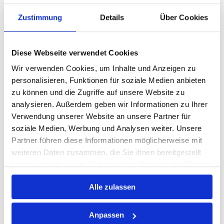
MZ-Mahlzeit ist Ihr Experte für
Messe-Catering
in
Zustimmung
Details
Über Cookies
Dessau-Roßlau!
Wir bieten köstliches Fingerfood,
vielseitige Buffets, Snacks und erfrischende
Diese Webseite verwendet Cookies
Getränke für Ihre Veranstaltung. Ob warme oder
Wir verwenden Cookies, um Inhalte und Anzeigen zu
kalte Speisen, vegetarische Optionen oder
personalisieren, Funktionen für soziale Medien anbieten
individuell zusammengestellte Platten – wir haben
zu können und die Zugriffe auf unsere Website zu
für jedes Event das passende Angebot.
analysieren. Außerdem geben wir Informationen zu Ihrer
Verwendung unserer Website an unsere Partner für
Dank frischer Zutaten, flexiblem Service und
soziale Medien, Werbung und Analysen weiter. Unsere
pünktlicher Lieferung wird Ihre Messe kulinarisch
Partner führen diese Informationen möglicherweise mit
ein Erfolg.
Jetzt Messe-Catering in Dessau-Roßlau
weiteren Daten zusammen, die Sie ihnen bereitgestellt
anfragen und Ihre Gäste verwöhnen!
haben oder die sie im Rahmen Ihrer Nutzung der Dienste
gesammelt haben.
Alle zulassen
JETZT CATERING ANFRAGEN!
Anpassen